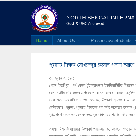
NORTH BENGAL INTERNAT
Govt. & UGC Approved
Home
About Us
Prospective Students
প্রয়াত শিক্ষক মোখলেছুর রহমান পলাশ স্মরণে ন
৩০ জুলাই ২০১৯ :
প্রেস বিজ্ঞপ্তি :
নর্থ বেঙ্গল ইন্টান্যাশনাল ইউনিভার্সিটির বিজ
বেলা ১১টায় তাঁর রুহের মাগফেরাত কামনা করে শোকসভা অনুষ্ঠিত 
চেয়ারম্যান অধ্যাপিকা রাশেদা খালেক, উপাচার্য প্রফেসর ড.
রেজিস্ট্রার, প্রক্টর, প্রয়াত শিক্ষকের বড় ভাই মাজেদুল ইসলাম (রা
স্মৃতিচারণ করেন এবং শোক সন্তপ্ত পরিবারের প্রতি গভীর সমব
এসময় বিশ্ববিদ্যালয়ের উপাচার্য প্রফেসর ড. আবদুল খালেক 