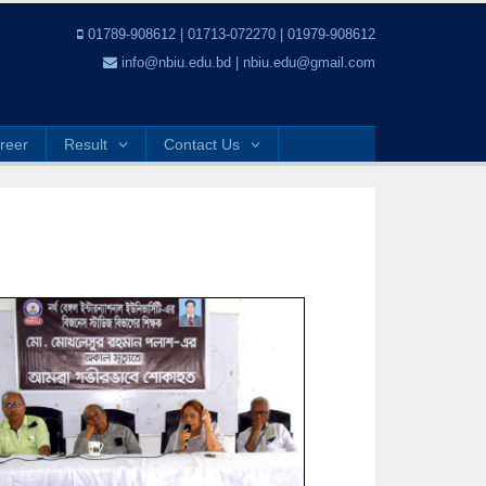
01789-908612 | 01713-072270 | 01979-908612
info@nbiu.edu.bd | nbiu.edu@gmail.com
reer
Result
Contact Us