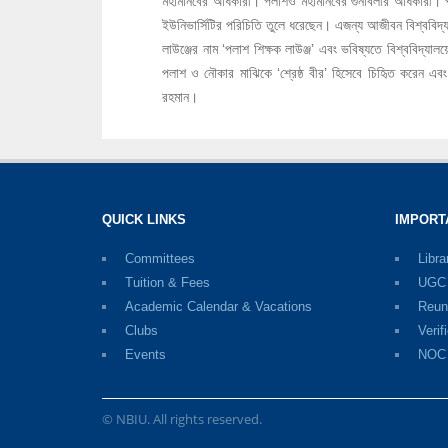
মহামানবের অধিকারী। পলাশও মহামানবের গুনাবলীর অধিকারী। পলাশ
ইউনিভার্সিটির পরিচিতি তুলে ধরেছেন। এজন্য আজীবন বিশ্ববিদ্
লাউঞ্জের নাম ‘পলাশ শিক্ষক লাউঞ্জ’ এবং ভবিষ্যতে বিশ্ববিদ্যালয়
পলাশ ও নৌকার মাঝিকে ‘শ্রেষ্ঠ বীর’ হিসেবে চিহিৃত করেন এ
রহমান।
QUICK LINKS
IMPORT
Committees
Libra
Tuition & Fees
UGC D
Academic Calendar & Vacations
Reun
Clubs
Verif
Events
NOC
© NBIU. All rights reserved.