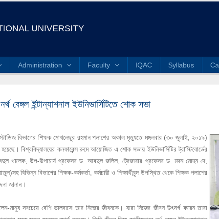
IONAL UNIVERSITY
Administration
Faculty
IQAC
Syllabus
Ca
র্থ বেঙ্গল ইন্টান্যাশনাল ইউনিভার্সিটিতে শোক সভা
নেস স্টাডিজ বিভাগের শিক্ষক মোখলেছুর রহমান পলাশের অকাল মৃত্যুতে মঙ্গলবার (৩০ জুলাই, ২০১৯)
হয়েছে। বিশ্ববিদ্যালয়ের কনফারেন্স রুমে আয়োজিত এ শোক সভায় ইউনিভার্সিটির ট্রাস্টিবোর্ডের
 আবদুল খালেক, উপ-উপাচার্য প্রফেসর ড. আবদুল জলিল, ট্রেজারার প্রফেসর ড. মদন মোহন দে,
তুল)সহ বিভিন্ন বিভাগের শিক্ষক-কর্মকর্তা, কর্মচারী ও শিক্ষার্থীবৃন্দ উপস্থিত থেকে শিক্ষক পলাশের
েদনা জানান।
বলেন-মানুষ সবচেয়ে বেশি ভালবাসে তার নিজের জীবনকে। যারা নিজের জীবন উৎসর্গ করেন তারা