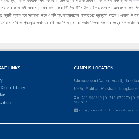
ের মৃত্যু সকল হৃদয়কে স্পর্শ করেছে। তিনি জীবন দিয়ে জাতীয়ভাবে নর্থ বেঙ্গল ইন্টারন্যাশনাল
যালয় তার কাছে ঋণী থাকবে। শোক সভা থেকে ইউনিভার্সিটির উপাচার্য প্রফেসর ড. আবদুল খালেক শিক্ষ
ের স্থায়ী ক্যাম্পাসে ‘পলাশের নামে একটি হল/ছাত্রাবাসের নামকরণের প্রস্তাব করেন। এছাড়া উপাচার্য 
বং নৌকার মাঝিকে পুরস্কৃত করার ঘোষণা দেন তিনি। শোক সভায় শিক্ষক পলাশের রুহের মাগফেরাত কা
ANT LINKS
CAMPUS LOCATION
ry
Chowddopai (Natore Road), Binodpu
igital Library
6206, Motihar, Rajshahi, Banglades
ion
01789-908612 | 01713-072270 | 01
908612
ication
info@nbiu.edu.bd | nbiu.edu@gma