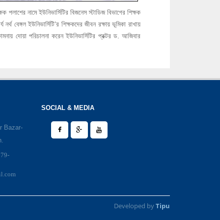
ক পলাশের নামে ইউনিভার্সিটির বিজনেস স্টাডিজ বিভাগের শিক্ষক
নর্থ বেঙ্গল ইউনিভার্সিটি’র শিক্ষকদের জীবন রক্ষায় ভূমিকা রাখায়
মনায় দোয়া পরিচালনা করেন ইউনিভার্সিটির প্রক্টর ড. আজিবার
SOCIAL & MEDIA
r Bazar-
h.
979-
il.com
Developed by
Tipu