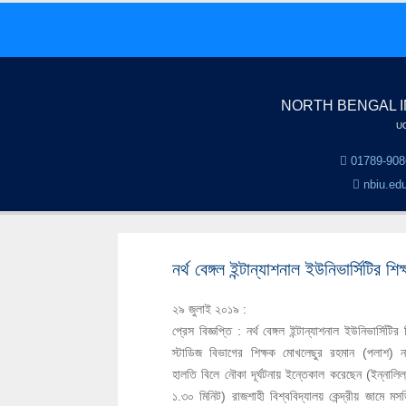
NORTH BENGAL I
UG
01789-908
nbiu.ed
নর্থ বেঙ্গল ইন্টান্যাশনাল ইউনিভার্সিটির
২৯ জুলাই ২০১৯ :
প্রেস বিজ্ঞপ্তি :
নর্থ বেঙ্গল ইন্টান্যাশনাল ইউনিভার্সিটি
স্টাডিজ বিভাগের শিক্ষক মোখলেছুর রহমান (পলাশ) ন
হালতি বিলে নৌকা দূর্ঘটনায় ইন্তেকাল করেছেন (ইন্নাল
১.৩০ মিনিট) রাজশাহী বিশ্ববিদ্যালয় কেন্দ্রীয় জামে মসজিদ