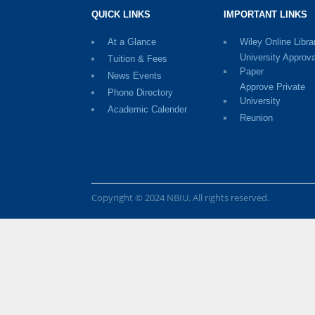
QUICK LINKS
IMPORTANT LINKS
At a Glance
Wiley Online Libra
University Approva
Tuition & Fees
Paper
News Events
Approve Private
Phone Directory
University
Academic Calender
Reunion
Copyright © 2024 NBIU. All rights reserved.