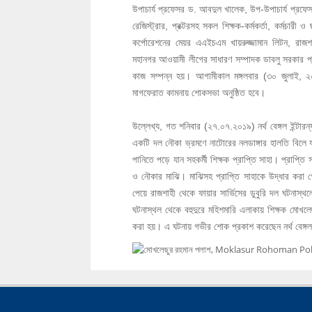
উপাচার্য প্রফেসর ড. আবদুল খালেক, উপ-উপাচার্য প্রফ
রেজিস্ট্রার, প্রক্টরসহ সকল শিক্ষক-কর্মকর্তা, কর্মচার
কর্পোরেশনের মেয়র এএইচএম খায়রুজ্জামান লিটন, রাজশাহ
মহানগর আওয়ামী লীগের সাধারণ সম্পাদক ডাবলু সরকার প্র
কাজ সম্পন্ন হয়। আগামীকাল মঙ্গলবার (৩০ জুলাই, ২০
মাগফেরাত কামনায় শোকসভা অনুষ্ঠিত হবে।
উল্লেখ্য, গত শনিবার (২৭.০৭.২০১৯) নর্থ বেঙ্গল ইন্টারন
একটি দল নৌকা ভ্রমণে নাটোরের নলডাঙ্গার হালতি বিলে 
পানিতে পড়ে যান সহকর্মী শিক্ষক প্রাপ্তি সাহা। প্রাপ্তি
ও নৌকার মাঝি। মাঝিসহ প্রাপ্তি সাহাকে উদ্ধার করা গ
পেয়ে রাজশাহী থেকে ফায়ার সার্ভিসের ডুবুরি দল ঘটনাস্
ঘটনাস্থল থেকে বহুদুরে মহিশমারি এলাকায় শিক্ষক মোখল
করা হয়। এ ঘটনায় গভীর শোক প্রকাশ করেছেন নর্থ বেঙ্গল ই