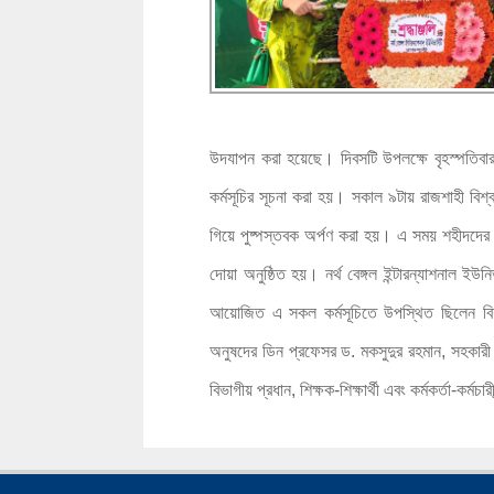
উদযাপন করা হয়েছে। দিবসটি উপলক্ষে বৃহস্পতিবার
কর্মসূচির সূচনা করা হয়। সকাল ৯টায় রাজশাহী বিশ্ববি
গিয়ে পুষ্পস্তবক অর্পণ করা হয়। এ সময় শহীদদের স
দোয়া অনুষ্ঠিত হয়। নর্থ বেঙ্গল ইন্টারন্যাশনাল ইউন
আয়োজিত এ সকল কর্মসূচিতে উপস্থিত ছিলেন বিশ্ব
অনুষদের ডিন প্রফেসর ড. মকসুদুর রহমান, সহকারী প্রক
বিভাগীয় প্রধান, শিক্ষক-শিক্ষার্থী এবং কর্মকর্তা-কর্মচারী