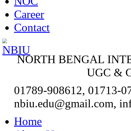
NOC
Career
Contact
NORTH BENGAL INT
UGC & G
01789-908612, 01713-0
nbiu.edu@gmail.com, in
Home