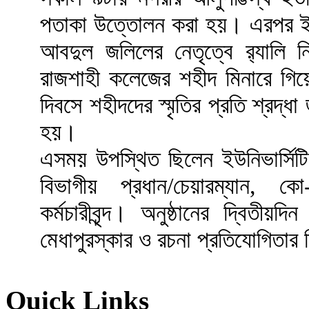
পতাকা উত্তোলন করা হয়। এরপর ইউনিভ
আবদুল জলিলের নেতৃত্বে র‌্যালি নি
রাজশাহী কলেজের শহীদ মিনারে গিয়ে
দিবসে শহীদদের স্মৃতির প্রতি শ্রদ্
হয়।
এসময় উপস্থিত ছিলেন ইউনিভার্সিটির 
বিভাগীয় প্রধান/চেয়ারম্যান, কো-অর
কর্মচারীবৃন্দ। অনুষ্ঠানের দ্বিতী
মেধাপুরস্কার ও রচনা প্রতিযোগিতার
Quick Links