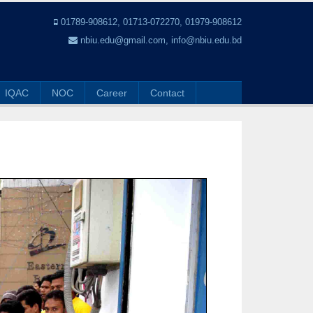
01789-908612, 01713-072270, 01979-908612
nbiu.edu@gmail.com, info@nbiu.edu.bd
IQAC
NOC
Career
Contact