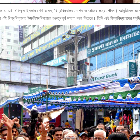
ড.মো. রফিকুল ইসলাম শেখ বলেন, বিশ্ববিদ্যালয় দেশের ও জাতির জন্য গৌরব। আনুষ্ঠানিক জ্ঞান অর্জ
 এই বিশ্ববিদ্যালয় উচ্চশিক্ষাবিস্তারে গুরুত্বপূর্ণ জায়গা করে নিয়েছে। তিনি এই বিশ্ববিদ্যালয়ের সমৃ