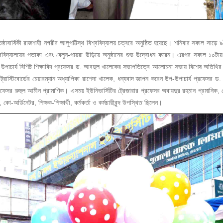
্রতিষ্ঠাবার্ষিকী রাজশাহী নগরীর আলুপট্টিস্থ বিশ্ববিদ্যালয় চত্বরে অনুষ্ঠিত হয়েছে। শনিবার সকাল সাড়ে ৯
্যালয়ের পতাকা এবং বেলুন-পায়রা উড়িয়ে অনুষ্ঠানের শুভ উদ্বোধন করেন। এরপর সকাল ১০টায় প্রতিষ্
 উপাচার্য বিশিষ্ট শিক্ষাবিদ প্রফেসর ড. আবদুল খালেকের সভাপতিত্বে আলোচনা সভায় বিশেষ অতিথির বক
রাস্টিবোর্ডের চেয়ারম্যান অধ্যাপিকা রাশেদা খালেক, ধন্যবাদ জ্ঞাপন করেন উপ-উপাচার্য প্রফেসর 
েসর রুহুল আমীন প্রামাণিক। এসময় ইউনিভার্সিটির ট্রেজারার প্রফেসর অবায়দুর রহমান প্রমানিক, রেজিস
-অর্ডিনেটর, শিক্ষক-শিক্ষার্থী, কর্মকর্তা ও কর্মচারীবৃন্দ উপস্থিত ছিলেন।