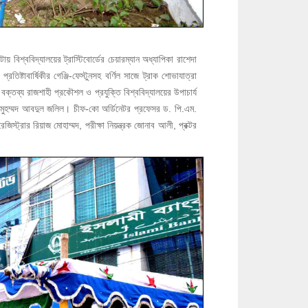
টায় বিশ্ববিদ্যালয়ের ট্রাস্টিবোর্ডের চেয়ারম্যান অধ্যাপিকা রাশেদা
টাবার্ষিকীর গেঞ্জি-ফেস্টুনসহ বর্ণিল সাজে ট্রাক শোভাযাত্রা
্তব্য রাজশাহী প্রকৌশল ও প্রযুক্তি বিশ্ববিদ্যালয়ের উপাচার্য
ড. মুহম্মদ আবদুল জলিল। চীফ-কো অর্ডিনেটর প্রফেসর ড. পি.এম.
্ট্রার রিয়াজ মোহাম্মদ, পরীক্ষা নিয়ন্ত্রক জোনাব আলী, প্রক্টর