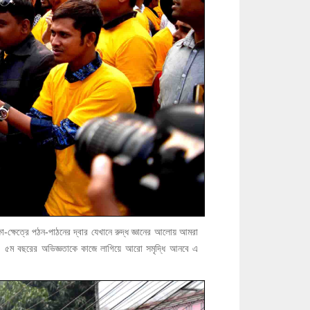
িক্ষা-ক্ষেত্রে পঠন-পাঠনের দ্বার যেখানে রুদ্ধ জ্ঞানের আলোয় আমরা
জ্ঞ। ৫ম বছরের অভিজ্ঞতাকে কাজে লাগিয়ে আরো সমৃদ্ধি আনবে এ