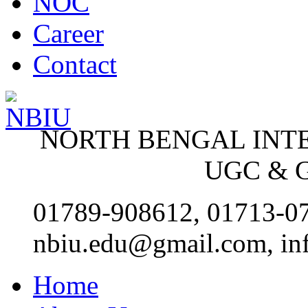
NOC
Career
Contact
NORTH BENGAL INT
UGC & G
01789-908612, 01713-0
nbiu.edu@gmail.com, in
Home