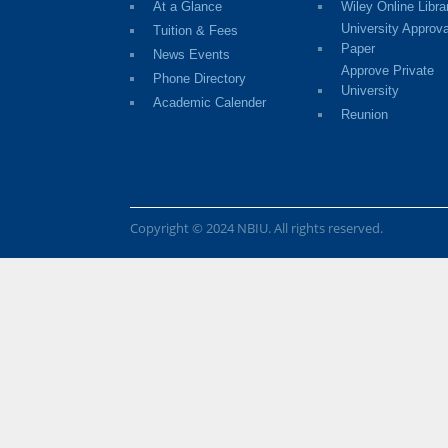
At a Glance
Wiley Online Libra
University Approva
Tuition & Fees
Paper
News Events
Approve Private
Phone Directory
University
Academic Calender
Reunion
Copyright © 2024 NBIU. All rights reserved.