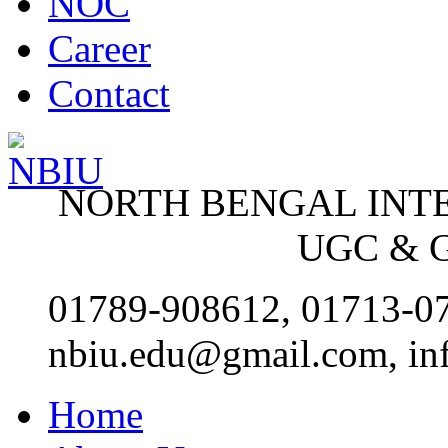
NOC
Career
Contact
NORTH BENGAL INT
UGC & G
01789-908612, 01713-0
nbiu.edu@gmail.com, in
Home