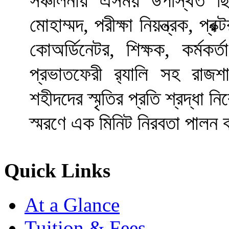
সঞ্চালনায় এসময় উপস্থিত ছিলে
মোহাম্মদ, পরীক্ষা নিয়ন্ত্রক, প্র
কোঅর্ডিনেটর, শিক্ষক, কর্মকর
প্রভাতফেরী র‌্যালি সহ রাজশা
শহীদদের স্মৃতির প্রতি শ্রদ্ধা ন
স্মরণে এক মিনিট নিরবতা পালন
Quick Links
At a Glance
Tuition & Fees