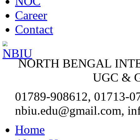
NOC
Career
Contact
NORTH BENGAL INT
UGC & G
01789-908612, 01713-0
nbiu.edu@gmail.com, in
Home