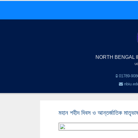
NORTH BENGAL I
UG
01789-9086
nbiu.ed
মহান শহীদ দিবস ও আন্তর্জাতিক মাতৃভা