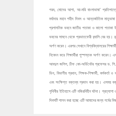
গরব, মোদের আশা, আ-মরি বাংলাভাষা’ প্রতিপাদ্যে 
মর্যাদায় মহান শহীদ দিবস ও আন্তর্জাতিক মাতৃভাষা
প্রশাসনিক ভবনে জাতীয় পতাকা ও কালো পতাকা উ
ভবনের সামনে থেকে প্রভাতফেরী র‌্যালি বের হয়। র‌্
অর্পণ করেন। এরপর সেখানে বিশ্ববিদ্যালয়ের শিক্ষার্
নিবেদন করে শিক্ষার্থীরা পুস্পস্তক অর্পণ করেন। 
আবদুল জলিল, চীফ কো-অর্ডিনেটর প্রফেসর ড. পি.এ
ডিন, বিভাগীয় প্রধান, শিক্ষক-শিক্ষার্থী, কর্মকর্তা
এবং সংক্ষিপ্ত বক্তব্য প্রদান করা হয়। এসময় বক্
পৃথিবীর ইতিহাসে এটি নজিরবিহীন ঘটনা। প্রত্যাশা 
দিবসটি পালন করা হচ্ছে এটি আমাদের জন্য গর্বের ব