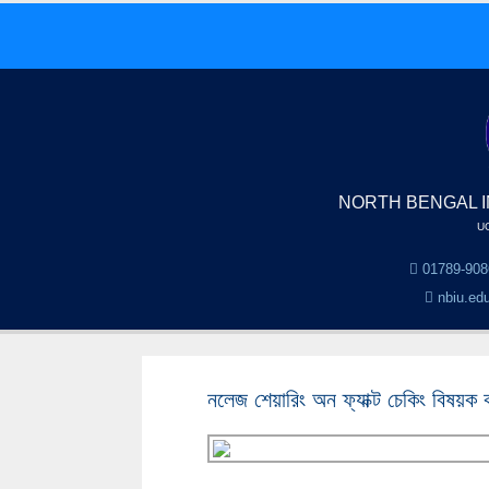
NORTH BENGAL I
UG
01789-908
nbiu.ed
নলেজ শেয়ারিং অন ফ্যাক্ট চেকিং বিষয়ক ক