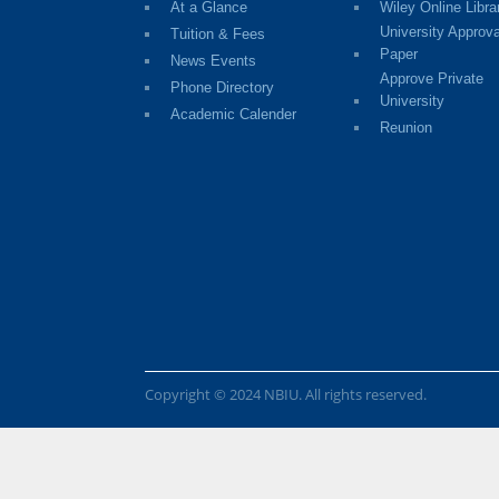
At a Glance
Wiley Online Libra
University Approva
Tuition & Fees
Paper
News Events
Approve Private
Phone Directory
University
Academic Calender
Reunion
Copyright © 2024 NBIU. All rights reserved.