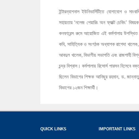
ইন্টারন্যাশনাল ইউনিভার্সিটিতে যোগাযোগ ও সাং
সহায়তায় ‘নলেজ শেয়ারিং অন ফ্যাক্ট চেকিং’ বিষয
কনফারেন্স রুমে আয়োজিত এই কর্মশালায় উপস্থিত থেকে
কবি, সাহিত্যিক ও সংগঠক অধ্যাপক রাশেদা খালেক, প্রত
আবদুল খালেক, বিভাগীয় সভাপতি এবং রাজশাহী বিশ্ব
চন্দ্র বিশ্বাস। কর্মশালায় রিসোর্স পারসন হিসেবে 
ছিলেন বিভাগের শিক্ষক আনিছুর রহমান, ড. জান্নাত
বিভাগের ১২জন শিক্ষার্থী।
QUICK LINKS
IMPORTANT LINKS