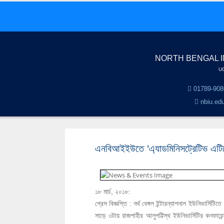
NORTH BENGAL I
UG
01789-908
nbiu.ed
এনবিআইইউতে ‘এ্যাডমিনিসট্রেটিভ এটিকে
১৮ মার্চ, ২০১৮:
প্রেস বিজ্ঞপ্তি : নর্থ বেঙ্গল ইন্টারন্যাশনাল ইউনিভার্সি
সাড়ে ৩টায় রাজশাহীর আলুপট্টিস্থ ইউনিভার্সিটির কনফা