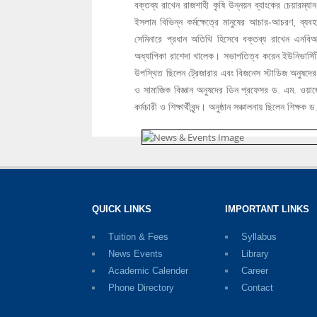
বক্তব্য রাখেন রাজশাহী কৃষি উন্নয়ন ব্যাংকের চেয়ারম
ইসলাম বিভিন্ন কর্মক্ষেত্রে মানুষের আচার-আচরণ, ব্যব
সেমিনারে প্রধান অতিথি হিসেবে বক্তব্য রাখেন এনবিআইই
অধ্যাপিকা রাশেদা খালেক। সভাপতিত্ব করেন ইউনিভার্সিটি
উপস্থিত ছিলেন ট্রেজারার এবং বিজনেস স্টাডিজ অনুষদের 
ও সামাজিক বিজ্ঞান অনুষদের ডিন প্রফেসর ড. এম. ওয়াজেদ
কর্মচারী ও শিক্ষার্থীবৃন্দ। অনুষ্ঠান সঞ্চালনায় ছিলেন শিক্ষক
QUICK LINKS
IMPORTANT LINKS
Tuition & Fees
Syllabus
News Events
Library
Academic Calender
Career
Phone Directory
Contact