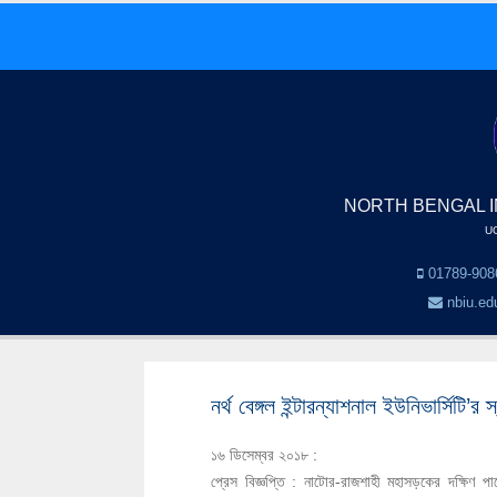
NORTH BENGAL I
UG
01789-9086
nbiu.ed
নর্থ বেঙ্গল ইন্টারন্যাশনাল ইউনিভার্সিটি’
১৬ ডিসেম্বর ২০১৮ :
প্রেস বিজ্ঞপ্তি : নাটোর-রাজশাহী মহাসড়কের দক্ষিণ পার্