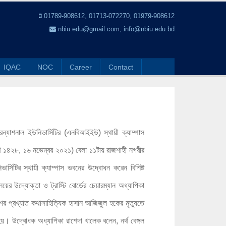
01789-908612, 01713-072270, 01979-908612
nbiu.edu@gmail.com, info@nbiu.edu.bd
IQAC
NOC
Career
Contact
টারন্যাশনাল ইউনিভার্সিটির (এনবিআইইউ) স্থায়ী ক্যাম্পাস
ণ ১৪২৮, ১৬ নভেম্বর ২০২১) বেলা ১১টায় রাজশাহী নগরীর
র্সিটির স্থায়ী ক্যাম্পাস ভবনের উদ্বোধন করেন বিশিষ্ট
ালয়ের উদ্যোক্তা ও ট্রাস্টি বোর্ডের চেয়ারম্যান অধ্যাপিকা
ের প্রখ্যাত কথাসাহিত্যিক হাসান আজিজুল হকের মৃত্যুতে
য়। উদ্বোধক অধ্যাপিকা রাশেদা খালেক বলেন, নর্থ বেঙ্গল