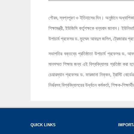
গৌরব, স্বপ্নপূরণ ও ইতিহাসের দিন। অনুষ্ঠানে অধ্যাপিকা রা
শিক্ষামন্ত্রী, ইউজিসি কর্তৃপক্ষকে ধন্যবাদ জানান। ইউনিভা
উপাচার্য প্রফেসর ড. মুহম্মদ আবদুল জলিল, ট্রেজারার প
সভাপতির বক্তব্যে প্রতিষ্ঠাতা উপাচার্য প্রফেসর ড. আবদ
মানসম্মত শিক্ষার জন্য এই বিশ্ববিদ্যালয় প্রতিষ্ঠা করা হ
চেয়ারম্যান প্রফেসর ড. ফারজানা নিক্কন, ট্রাস্টি বোর্
নির্ঝরসহ বিশ্ববিদ্যালয়ের উর্ধ্বতন কর্মকর্তা, শিক্ষক-শিক
QUICK LINKS
IMPORT