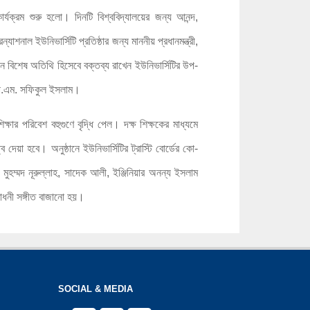
া-কার্যক্রম শুরু হলো। দিনটি বিশ্ববিদ্যালয়ের জন্য আনন্দ,
াশনাল ইউনিভার্সিটি প্রতিষ্ঠার জন্য মাননীয় প্রধানমন্ত্রী,
্ঠানে বিশেষ অতিথি হিসেবে বক্তব্য রাখেন ইউনিভার্সিটির উপ-
. পি.এম. সফিকুল ইসলাম।
্ষার পরিবেশ বহুগুণে বৃদ্ধি পেল। দক্ষ শিক্ষকের মাধ্যমে
 দেয়া হবে। অনুষ্ঠানে ইউনিভার্সিটির ট্রাস্টি বোর্ডের কো-
মুহম্মদ নূরুল্লাহ, সাদেক আলী, ইঞ্জিনিয়ার অনন্য ইসলাম
্বোধনী সঙ্গীত বাজানো হয়।
SOCIAL & MEDIA