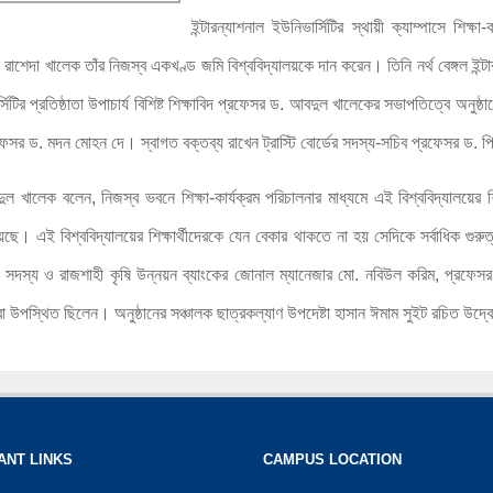
ইন্টারন্যাশনাল ইউনিভার্সিটির স্থায়ী ক্যাম্পাসে শিক্ষ
শেদা খালেক তাঁর নিজস্ব একখণ্ড জমি বিশ্ববিদ্যালয়কে দান করেন। তিনি নর্থ বেঙ্গল ইন্টারন্য
র্সিটির প্রতিষ্ঠাতা উপাচার্য বিশিষ্ট শিক্ষাবিদ প্রফেসর ড. আবদুল খালেকের সভাপতিত্বে অনুষ
্রফেসর ড. মদন মোহন দে। স্বাগত বক্তব্য রাখেন ট্রাস্টি বোর্ডের সদস্য-সচিব প্রফেসর ড
ুল খালেক বলেন, নিজস্ব ভবনে শিক্ষা-কার্যক্রম পরিচালনার মাধ্যমে এই বিশ্ববিদ্যালয়ের শিক
য়েছে। এই বিশ্ববিদ্যালয়ের শিক্ষার্থীদেরকে যেন বেকার থাকতে না হয় সেদিকে সর্বাধিক গুরুত্ব
ডের সদস্য ও রাজশাহী কৃষি উন্নয়ন ব্যাংকের জোনাল ম্যানেজার মো. নবিউল করিম, প্রফেসর 
্ষার্থীরা উপস্থিত ছিলেন। অনুষ্ঠানের সঞ্চালক ছাত্রকল্যাণ উপদেষ্টা হাসান ঈমাম সুইট রচিত উদ
ANT LINKS
CAMPUS LOCATION