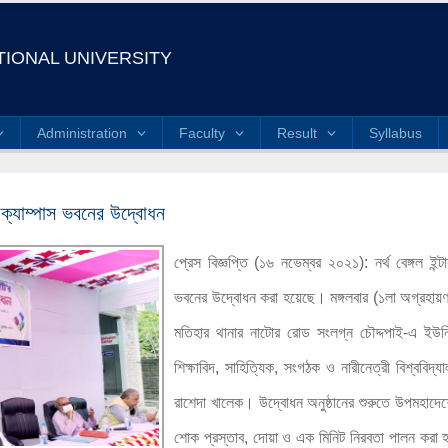
IONAL UNIVERSITY
Administration
Faculty
Result
Syllabus
য়ী ক্যাম্পাস ভবনের উদ্বোধন
প্রেস বিজ্ঞপ্তি (১৬ নভেম্বর ২০২১): নর্থ বেঙ্গল ইন্
ভবনের উদ্বোধন করা হয়েছে। মঙ্গলবার (১লা অগ্রহায়
মতিহার থানার নাটোর রোড সংলগ্ন চৌদ্দপাই-এ ইউনিভা
শিক্ষাবিদ, সাহিত্যিক, সংগঠক ও নারীনেত্রী বিশ্ববিদ্য
রাশেদা খালেক। উদ্বোধন অনুষ্ঠানের শুরুতে উপমহাদেশ
শোক প্রস্তাব, দোয়া ও এক মিনিট নিরবতা পালন করা হ