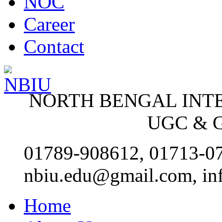
NOC
Career
Contact
NORTH BENGAL INT
UGC & G
01789-908612, 01713-0
nbiu.edu@gmail.com, in
Home