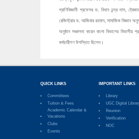
প্রাণিবিজ্ঞানী প্রফেসর ড. বিধান চন্দ্র দাস, ট্রে
রেজিস্ট্রার ড. আজিবার রহমান, সামাজিক বিজ্ঞান অনু
অনুষ্ঠান সঞ্চালনা করেন বাংলা বিভাগের বিভাগীয় প
কর্মচারীগণ উপস্থিত ছিলেন।
QUICK LINKS
IMPORTANT LINKS
Committees
Library
Tuition & Fees
UGC Digital Librar
Academic Calendar &
Reunion
Vacations
Verification
Clubs
NOC
Events