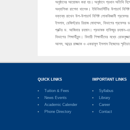
অনুষ্ঠানের আয়োজন করা হয়। অনুষ্ঠানে প্রধান অতিথি হিসেবে 
অধ্যাপিকা রাশেদা খালেক। ইউনিভার্সিটির উপাচার্য বিশি
বক্তব্য রাখেন উপ-উপাচার্য বিশিষ্ট লোকবিজ্ঞানী প্রফ
ইসলাম, রেজিস্ট্রার রিয়াজ মোহাম্মদ, বিভাগের প্রফেসর
প্রক্টর ড. আজিবার রহমান। প্রভাষক হাফিজুর রহমান-এর 
বিভাগের শিক্ষার্থীবৃন্দ। বিদায়ী শিক্ষার্থীদের মধ্যে রো
আলম, আব্দুর রাজ্জাক ও একরামুল ইসলাম নিজেদের স্মৃতিচারণ 
QUICK LINKS
IMPORTANT LINKS
Tuition & Fees
Syllabus
News Events
Library
Academic Calender
Career
Phone Directory
Contact