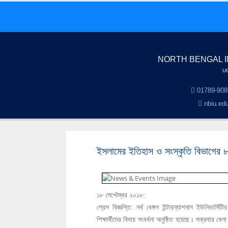
NORTH BENGAL I
UG
01789-908
nbiu.ed
ইসলামের ইতিহাস ও সংস্কৃতি বিভাগের ৮ম ব্
১৮ সেপ্টেম্বর ২০১৮:
প্রেস বিজ্ঞপ্তি: নর্থ বেঙ্গল ইন্টারন্যাশনাল ইউনিভার্স
শিক্ষার্থীদের বিদায় সংবর্ধনা অনুষ্ঠিত হয়েছে। শুক্রবার ব