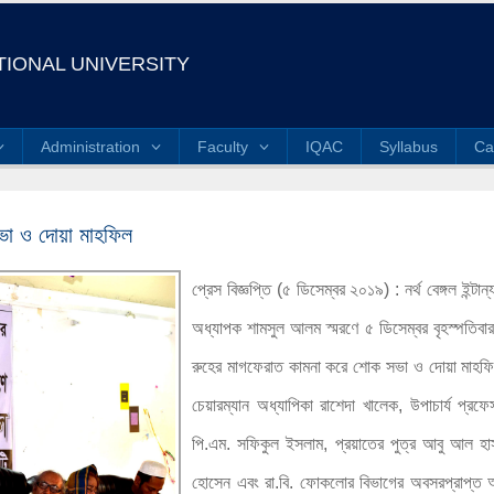
IONAL UNIVERSITY
Administration
Faculty
IQAC
Syllabus
Ca
ভা ও দোয়া মাহফিল
প্রেস বিজ্ঞপ্তি (৫ ডিসেম্বর ২০১৯) : নর্থ বেঙ্গল ইন্টান্
অধ্যাপক শামসুল আলম স্মরণে ৫ ডিসেম্বর বৃহস্পতিবার 
রুহের মাগফেরাত কামনা করে শোক সভা ও দোয়া মাহফিল অ
চেয়ারম্যান অধ্যাপিকা রাশেদা খালেক, উপাচার্য প্
পি.এম. সফিকুল ইসলাম, প্রয়াতের পুত্র আবু আল হা
হোসেন এবং রা.বি. ফোকলোর বিভাগের অবসরপ্রাপ্ত অ