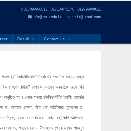
01789-908612 | 01713-072270 | 01979-908612
info@nbiu.edu.bd | nbiu.edu@gmail.com
reer
Result
Contact Us
যাশনাল ইউনিভার্সিটির ট্রাস্টি বোর্ডের সম্মানিত সদস্য মরহুম
বিকাল ৩:৩০ মিনিটে বিশ্ববিদ্যালয়ের কনফারেন্স রুমে তাঁর
নুষ্ঠিত হয়। শোক সভায় ইউনিভার্সিটির ট্রাস্টি বোর্ডের
রফেসর ড. আবদুল খালেক, চিফ কো-অর্ডিনেটর প্রফেসর ড.
সান প্রিন্স, মেজো বোন রিজিয়া বেগম, ছোটভাই আলতাফ
ধ্যাপক ড. শহিদুর রহমান উপস্থিত থেকে মরহুম শামসুল