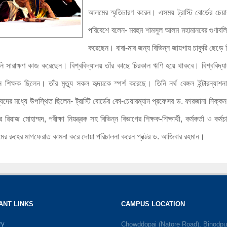
আলমের স্মৃতিচারণ করেন। এসময় ট্রাস্টি বোর্ডের চে
পরিবেশে বলেন- মরহুম শামসুল আলম মহামানবের গুণাবলি
করেছেন। বাবা-মার জন্য বিভিন্ন জায়গায় চাকুরি ছেড়ে
িনি সারাক্ষণ কাজ করেছেন। বিশ্ববিদ্যালয় তাঁর কাছে চিরকাল ঋণি হয়ে থাকবে। বিশ্ববিদ্
ন শিক্ষক ছিলেন। তাঁর মৃত্যু সকল হৃদয়কে স্পর্শ করেছে। তিনি নর্থ বেঙ্গল ইন্টারন্য
দের মধ্যে উপস্থিত ছিলেন- ট্রাস্টি বোর্ডের কো-চেয়ারম্যান প্রফেসর ড. ফারজানা নিক্কন,
য়াজ মোহাম্মদ, পরীক্ষা নিয়ন্ত্রক সহ বিভিন্ন বিভাগের শিক্ষক-শিক্ষার্থী, কর্মকর্তা ও কর
ের রুহের মাগফেরাত কামনা করে দোয়া পরিচালনা করেন প্রক্টর ড. আজিবার রহমান।
ANT LINKS
CAMPUS LOCATION
ry
Chowddopai (Natore Road), Binodpu