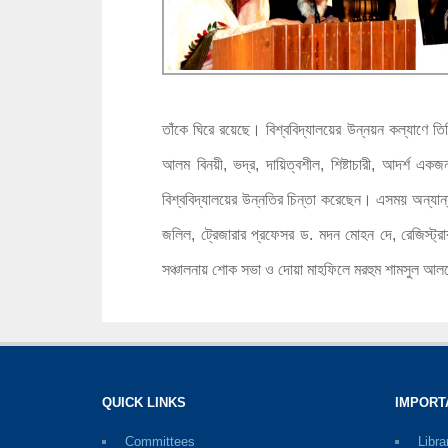
তাঁকে ঘিরে রয়েছে। বিশ্ববিদ্যালয়ের উন্নয়ন কল্যাণে ত
আলম বিনয়ী, ভদ্র, দায়িত্বশীল, শিষ্টাচারী, আদর্শ একজ
বিশ্ববিদ্যালয়ের উন্নতির চিন্তা করেছেন। এসময় অন্যান্য
জলিল, ট্রেজারার প্রফেসর ড. মদন মোহন দে, রেজিস্ট্রার রি
সঞ্চালনায় শোক সভা ও দোয়া মাহফিলে মরহুম শামসুল আলম
QUICK LINKS
IMPORT
Committees
Libra