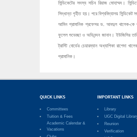
সিন্ডিকেটের সদস্য সচিব রিয়াজ মোহাম্মদ। সিন্ডিকে
সিদ্ধান্ত গৃহীত হয়। পরে বিশ্ববিদ্যালয় সিন্ডিকে
আমিন প্রামানিক প্রফেসর ড. আবদুল খালেক-কে বা
ফুলেল শুভেচ্ছা ও অভিনন্দন জানান। ইউজিসির তালিক
ট্রাস্টি বোর্ডের চেয়ারম্যান অধ্যাপিকা রাশেদা খ
প্রামানিক।
QUICK LINKS
IMPORTANT LINKS
Committees
Library
Tuition & Fees
UGC Digital Librar
Academic Calendar &
Reunion
Vacations
Verification
Clubs