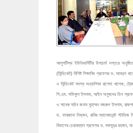
আলুপটিস্থ ইউনিভার্সিটির উপাচার্য দপ্তরে অনুষ
(সিন্ডিকেট) বিশিষ্ট শিক্ষাবিদ প্রফেসর ড. আবদুল খা
ও সিন্ডিকেট সদস্য অধ্যাপিকা রাশেদা খালেক, ট্
পি.এম. সফিকুল ইসলাম, আইন অনুষদের ডিন প্রফেসর 
ও সাবেক সচিব জনাব মুহাম্মদ নজরুল ইসলাম, রাজশাহী
ড. ফারজানা নিক্কন, রাবির ম্যানেজমেন্ট স্টাডিজ
বিভাগের চেয়ারম্যান প্রফেসর ড. মকসুদুর রহমান, অধ