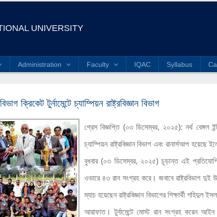
IONAL UNIVERSITY
Administration
Faculty
IQAC
Syllabus
Ca
ভাগ ক্রিকেট টুর্নামেন্টে চ্যাম্পিয়ন রাষ্ট্রবিজ্ঞান বিভাগ
প্রেস বিজ্ঞপ্তি (০৩ ডিসেম্বর, ২০২৫): নর্থ বেঙ্গল ইন্ট
চ্যাম্পিয়ন রাষ্ট্রবিজ্ঞান বিভাগ এবং রানার্সআপ হয়েছে 
বুধবার (০৩ ডিসেম্বর, ২০২৫) চূড়ান্ত এই প্রতিযোগ
ওভারে ৪৩ রান সংগ্রহ করে। জবাবে রাষ্ট্রবিভাগ দুই উই
ম্যাচ হয়েছেন রাষ্ট্রবিজ্ঞান বিভাগের শিক্ষার্থী শহিদুল ইস
আরাফাত। টুর্নামেন্টে মোস্ট রান সংগ্রহ করেন আইন বি