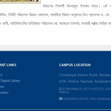
বিভাগের শিক্ষার্থী মিনহাজুল ইসলাম শান্ত। এই 
দ্দিন, নির্বাহী পরিচালক রিয়াজ মোহাম্মদ, সামাজিক বিজ্ঞান অনুষদের ডিন প্রফেসর ড. মো. ম
্রিস আলী, আইকিউএসির অতিরিক্ত পরিচালক মো. সাজেদুল ইসলাম, সহকারী প্রক্টর সাব্বির আহম্
ANT LINKS
CAMPUS LOCATION
ry
Chowddopai (Natore Road), Binodpu
igital Library
6206, Motihar, Rajshahi, Banglades
ion
01789-908612 | 01713-072270 | 01
908612
ication
info@nbiu.edu.bd | nbiu.edu@gma