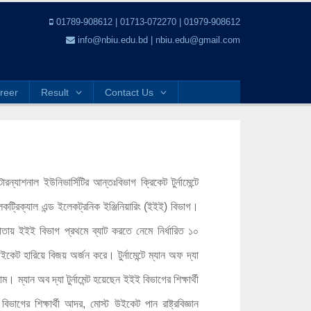
01789-908612 | 01713-072270 | 01979-908612
info@nbiu.edu.bd | nbiu.edu@gmail.com
reer
Result
Contact Us
ারন্যাশনাল ইউনিভার্সিটির আন্তঃবিভাগ ক্রিকেট টুর্নামেন্টে
ইলেকট্রিক্যাল এন্ড ইলেকট্রনিক ইঞ্জিনিয়ারিং (ইইই) বিভাগ।
িতায় ইইই বিভাগ প্রথমে ব্যাট করতে নেমে নির্ধারিত ১০
কেট হারিয়ে বিজয় অর্জন করে। টুর্নামেন্টে ম্যান অফ দ্যা
লাম। ম্যান অব দ্যা টুর্নামেন্ট হয়েছেন ইইই বিভাগের শিক্ষার্থী
ভাগের শিক্ষার্থী আদর, মোস্ট উইকেট পান রাষ্ট্রবিজ্ঞান