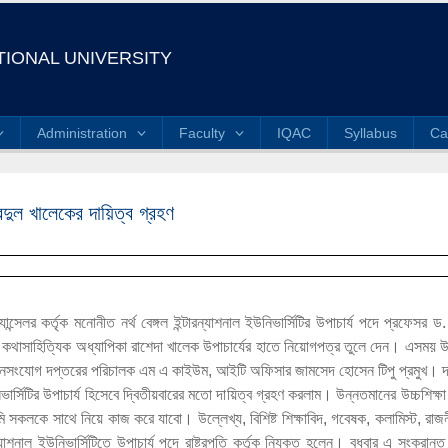
IONAL UNIVERSITY
Administration
Faculty
IQAC
Syllabus
Ca
ুল খালেকের দায়িত্ব গ্রহণ
র চ্যান্সেলর কর্তৃক মনোনীত নর্থ বেঙ্গল ইন্টারন্যাশনাল ইউনিভার্সিটির উপাচার্য পদে প্রফ
 বরেণ্য কথাসাহিত্যিক অধ্যাপিকা রাশেদা খালেক উপাচার্যের হাতে নিয়োগপত্র তুলে দেন। এসময়
 জনসংযোগ দপ্তরের পরিচালক এম এ কাইউম, আইটি অফিসার জামসেদ হোসেন টিপু প্রমুখ। দায়ি
নিভার্সিটির উপাচার্য হিসেবে দ্বিতীয়বারের মতো দায়িত্ব গ্রহণ করলাম। উন্নতমানের উচ্চশিক্ষা
ি সকলকে সাথে নিয়ে কাজ করে যাবো। উল্লেখ্য, বিশিষ্ট শিক্ষাবিদ, গবেষক, কলামিস্ট, রাজনী
াশনাল ইউনিভার্সিটিতে উপাচার্য পদে রাষ্ট্রপতি কর্তৃক নিযুক্ত হলেন। বুধবার এ সংক্রান্ত 