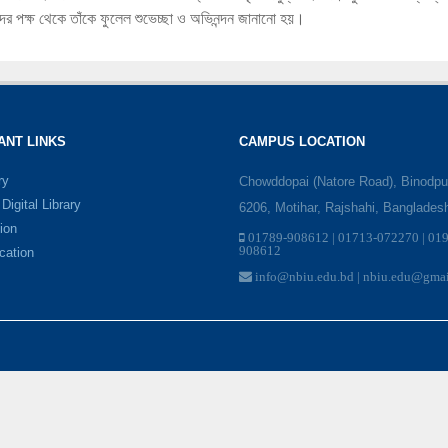
্থীদের পক্ষ থেকে তাঁকে ফুলেল শুভেচ্ছা ও অভিনন্দন জানানো হয়।
ANT LINKS
CAMPUS LOCATION
ry
Chowddopai (Natore Road), Binodpu
igital Library
6206, Motihar, Rajshahi, Banglades
ion
01789-908612 | 01713-072270 | 01
908612
ication
info@nbiu.edu.bd | nbiu.edu@gma