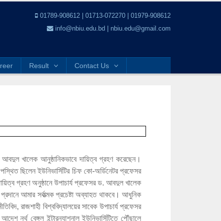
01789-908612 | 01713-072270 | 01979-908612
info@nbiu.edu.bd | nbiu.edu@gmail.com
reer
Result
Contact Us
েসর ড. আবদুল খালেক আনুষ্ঠানিকভাবে দায়িত্ব গ্রহণ করেছেন।
 উপস্থিত ছিলেন ইউনিভার্সিটির চিফ কো-অর্ডিনেটর প্রফেসর
ত্ব গ্রহণ অনুষ্ঠানে উপাচার্য প্রফেসর ড. আবদুল খালেক
 প্রদানে আমার সর্বাত্মক প্রচেষ্টা অব্যাহত থাকবে। আধুনিক
তিবিদ, রাজশাহী বিশ্ববিদ্যালয়ের সাবেক উপাচার্য প্রফেসর
আদেশ নর্থ বেঙ্গল ইন্টারন্যাশনাল ইউনিভার্সিটিতে পৌঁছালে