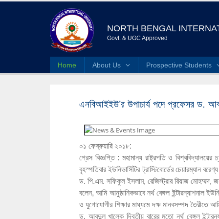
NORTH BENGAL INTERNAT
Govt. & UGC Approved
Home
About Us
Prospective Students
এনবিআইইউ’র উপাচার্য পদে প্রফেসর ড. আবদ
০১ ফেব্রুয়ারি ২০১৮:
প্রেস বিজ্ঞপ্তি : মহামান্য রাষ্ট্রপতি ও বিশ্ববিদ্যালয়ে
বৃহস্পতিবার ইউনিভার্সিটির ট্রাস্টিবোর্ডের চেয়ারম্যান
ড. পি.এম. সফিকুল ইসলাম, রেজিস্ট্রার রিয়াজ মোহম্মদ,
বলেন, আমি আনুষ্ঠানিকভাবে নর্থ বেঙ্গল ইন্টারন্যাশনাল ইউ
ও যুগোযোগীর শিক্ষার মাধ্যমে দক্ষ মানবসম্পদ তৈরীতে আম
ড. আবদুল খালেক দ্বিতীয় বারের মতো নর্থ বেঙ্গল ইন্টারন্য