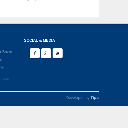
SOCIAL & MEDIA
r Bazar-
h.
979-
il.com
Developed by
Tipu