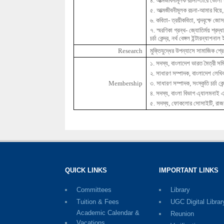
৪
.
আত্মজীবনীমূলক
রচনা
-
তারে
ভোলা
৫
.
আত্মজীবনীমূলক
রচনা
-
আমার
বিয়ে
৬
.
কবিতা
-
ত্রয়ীকবিতা
,
শব্দবৃক্ষে
জোস
৭
.
স্মরণিকা
গ্রন্থ
-
জ্যোতির্ময়
শ্রদ্
চর্চা
কেন্দ্র
,
নর্থ
বেঙ্গল
ইন্টারন্যাশনাল
Research
মুক্তিযুদ্ধের
উপন্যাসে
সামাজিক
শ্র
১
.
সদস্য
,
বাংলাদেশ
ভারত
মৈত্রী
সম
২
.
সাধারণ
সম্পাদক
,
বাংলাদেশ
লেখি
Membership
৩
.
সাধারণ
সম্পাদক
,
সংস্কৃতি
চর্চা
কেন
৪
.
সদস্য
,
বাংলা
বিভাগ
এ্যালমনাই
এ
৫
.
সদস্য
,
ফোকলোর
সোসাইটি
,
রাজ
QUICK LINKS
IMPORTANT LINKS
Committees
Library
Tuition & Fees
UGC Digital Librar
Academic Calendar &
Reunion
Vacations