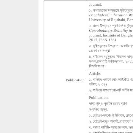
Journal:
১
.
বাংলাদেশের
উপন্যাসে
মুক্তিযুদ্ধে
Bangladeshi Liberation Wa
University of
Rajshahi
, Ba
২
.
বাংলা
উপন্যাসে
প্রতিফলিত
মুক্ত
Corrabolators
Brutality in
Journal, Institute of Bangl
2015, ISSN-1561
৩
.
মুক্তিযুদ্ধের
উপন্যাস
:
ভাষাবিশ্ল
১ম
বর্ষ
১ম
সংখ্যা
৪
.
মাইকেল
মধুসুদনের
‘
বীরাঙ্গনা
কাব্
সংসদ
,
রাজশাহী
বিশ্ববিদ্যালয়
,
২০২২
বিশ্ববিদ্যালয়
।
Article:
১
.
সাহিত্য
সমালোচনা
-
আটপৌরে
গপ
Publication
পরিষদ
,
২০১৬
)
।
২
.
সাহিত্য
সমালোচনা
-
কবি
অনীক
মা
Publication:
কাব্যগ্রন্থ
:
ঘুমহীন
রাতের
ঘ্রাণ
সংকলিত
গ্রন্থ
:
১
.
ছোটগল্প
-
নমপেন
টু
মিশিগান
,
চোখে
২
.
ছোটগল্প
-
তবুও
পরবাসী
,
ছায়াতলে
৩
.
ভ্রমণ
কাহিনী
-
ভ্রমণের
ভ্রম
,
ভুব