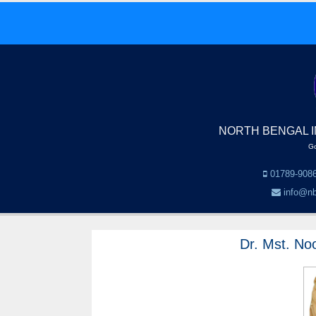
NORTH BENGAL I
Go
01789-9086
info@nb
Dr. Mst. No