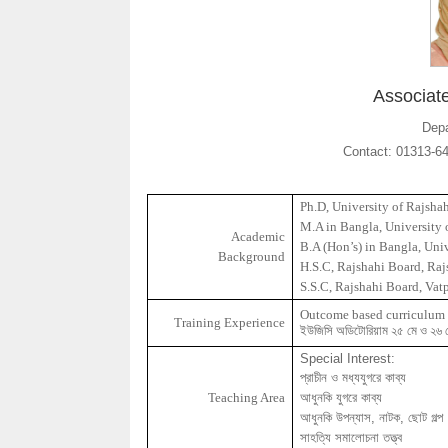
Associat
Depa
Contact: 01313-6
Ph.D
, University of
Rajsha
M.A in
Bangla
, University
Academic
B.A (Hon’s) in
Bangla
, Uni
Background
H.S.C,
Rajshahi
Board,
Raj
S.S.C,
Rajshahi
Board,
Vat
Outcome based curriculu
Training Experience
ইউজিসি
অডিটোরিয়াম
২৫
মে
ও
২৬
Special Interest:
প্রাচীন
ও
মধ্যযুগরে
কাব্য
Teaching Area
আধুনকি
যুগরে
কাব্য
আধুনকি
উপন্যাস
,
নাটক
,
ছোট
গল্প
সাহত্যি
সমালোচনা
তত্ত্ব