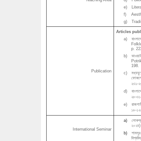
e)
Lite
f)
Aest
g)
Tradi
Articles pub
a)
বাংলাদ
Folk
p. 22
b)
ভাওয়া
Potri
198.
Publication
c)
মধ্যযু
ফোকল
২৩১
-
২
d)
বাংলাদ
২৮
-
৩১
e)
রাজশাহ
১৮
-
১২
a)
লোকপ্র
২০২৪
)
International Seminar
b)
শামসুর
বিশ্ববি