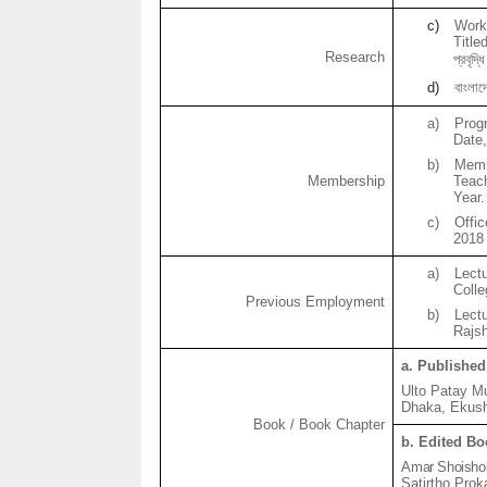
c)
Work
Titled
Research
প্রবৃদ্ধি
d)
বাংলাদ
a)
Pro
Date
b)
Memb
Membership
Teach
Year.
c)
Offi
2018 
a)
Lect
Colle
Previous Employment
b)
Lect
Rajs
a. Publishe
Ulto
Patay
M
Dhaka,
Ekus
Book / Book Chapter
b. Edited B
Amar
Shoisho
Satirtho
Prok