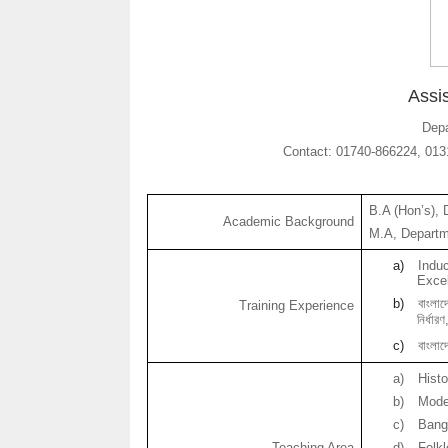
Assi
Depa
Contact: 01740-866224, 0
B.A (Hon’s),
Academic Background
M.A, Depart
a)
Indu
Excel
b)
বাংলাদ
Training Experience
নির্ধারণ
c)
বাংলাদ
a)
Hist
b)
Mod
c)
Bang
Teaching Area
d)
Folkl