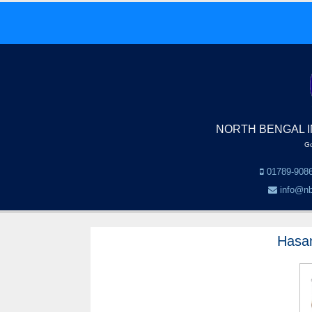
NORTH BENGAL I
Go
01789-9086
info@nb
Hasa