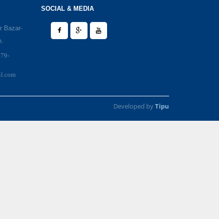
SOCIAL & MEDIA
r Bazar-
h.
979-
il.com
Developed by
Tipu