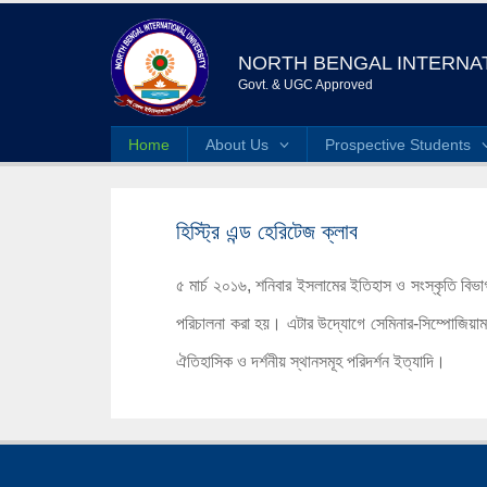
NORTH BENGAL INTERNAT
Govt. & UGC Approved
Home
About Us
Prospective Students
হিস্ট্রি এন্ড হেরিটেজ ক্লাব
৫ মার্চ ২০১৬, শনিবার ইসলামের ইতিহাস ও সংস্কৃতি বিভাগ 
পরিচালনা করা হয়। এটার উদ্যোগে সেমিনার-সিম্পোজিয়াম
ঐতিহাসিক ও দর্শনীয় স্থানসমূহ পরিদর্শন ইত্যাদি।