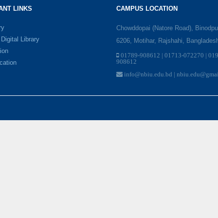
ANT LINKS
CAMPUS LOCATION
ry
Chowddopai (Natore Road), Binodpu
igital Library
6206, Motihar, Rajshahi, Banglades
ion
01789-908612 | 01713-072270 | 01
908612
ication
info@nbiu.edu.bd | nbiu.edu@gma