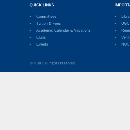
QUICK LINKS
IMPORT
Committees
Libra
Tuition & Fees
UGC D
Academic Calendar & Vacations
Reun
Clubs
Verif
Events
NOC
© NBIU. All rights reserved.