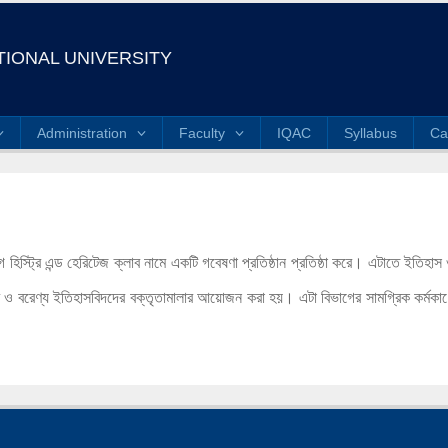
IONAL UNIVERSITY
Administration
Faculty
IQAC
Syllabus
Ca
হিস্ট্রি এন্ড হেরিটেজ ক্লাব নামে একটি গবেষণা প্রতিষ্ঠান প্রতিষ্ঠা করে। এটাতে ইতিহাস
 ও বরেণ্য ইতিহাসবিদদের বক্তৃতামালার আয়োজন করা হয়। এটা বিভাগের সামগ্রিক কর্মক