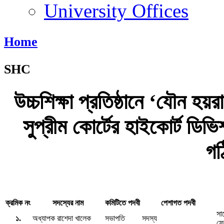
University Offices
Home
SHC
উচ্চশিক্ষা প্রতিষ্ঠানে ‘যৌন হয়
সুপ্রীম কোর্টের হাইকোর্ট ডিভি
গঠ
ক্রমিক নং
সদস্যের নাম
কমিটিতে পদবী
পেশাগত পদবী
সাব
১.
অধ্যাপক রাশেদা খালেক
সভাপতি
সদস্য
ফো