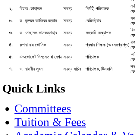
নর্
২.
রিয়াজ মোহাম্মদ
সদস্য
নির্বাহী পরিচালক
ফো
সহ
৬.
ড. মুহম্মদ আজিবর রহমান
সদস্য
রেজিস্ট্রার
ফো
বিভ
৩.
ড. মোছাম্মৎ কামরুন্নাহার
সদস্য
সহকারী অধ্যাপক
ফো
রা
৪.
কল্পনা রায় ভৌমিক
সদস্য
প্রধান শিক্ষক (অবসরপ্রাপ্ত)
ফো
আই
৫.
এডভোকেট দিলসেতারা বেগম
সদস্য
পরিচালক
ফো
সহ
৭.
ড. নাসরীন লুবনা
সদস্য সচিব
পরিচালক, টিএসসি
ফো
Quick Links
Committees
Tuition & Fees